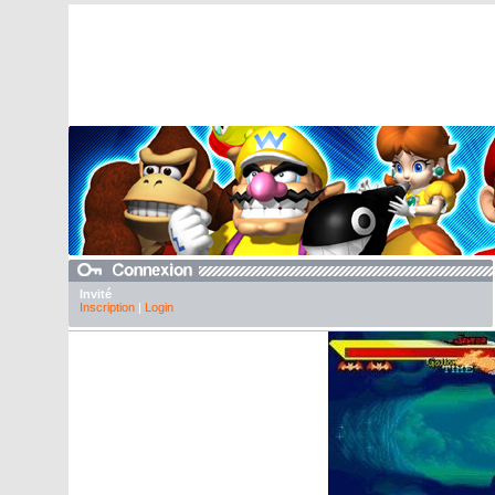
Invité
Inscription
|
Login
Galerie Sony PS