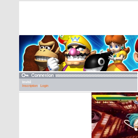
Invité
Inscription
|
Login
Galerie Sony PS