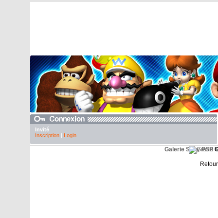
Invité
Inscription
|
Login
Galerie Sony PSP
G
Retour