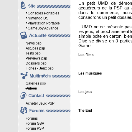
Un petit UMD de démonst
acquéreurs de la PSP au Ja
dans le commerce, nous
Consoles Portables
consacrons un petit dossier
Nintendo DS
Playstation Portable
L'UMD ne ce présente pas
GameBoy Advance
les jeux, et prochainement l
simple boite en carton, bi
Disc se divise en 3 partie
News psp
Game.
Astuces psp
Tests psp
Les films
Previews psp
Dossiers psp
Fiches - Jeux psp
Les musiques
Galeries
psp
Videos
Les jeux
Acheter Jeux PSP
The End
Forums
Forum GBA
Forum PSP