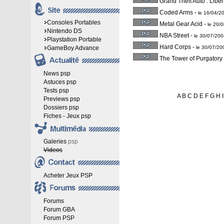
Grand Theft Auto : Liber
Coded Arms
-
le 16/04/2
Consoles Portables
Metal Gear Acid
-
le 20/
Nintendo DS
NBA Street
-
le 30/07/20
Playstation Portable
Hard Corps
-
GameBoy Advance
le 30/07/2
The Tower of Purgatory
News psp
Astuces psp
Tests psp
A
B
C
D
E
F
G
H
I
Previews psp
Dossiers psp
Fiches - Jeux psp
Galeries
psp
Videos
Acheter Jeux PSP
Forums
Forum GBA
Forum PSP