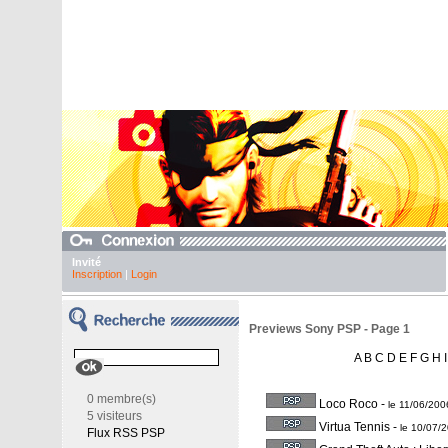
Invité
Inscription
|
Login
Previews Sony PSP - Page 1
A
B
C
D
E
F
G
H
I
0 membre(s)
Loco Roco
-
le 11/06/20
5 visiteurs
Virtua Tennis
-
le 10/07/
Flux RSS PSP