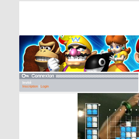
Invité
Inscription
|
Login
Galeri