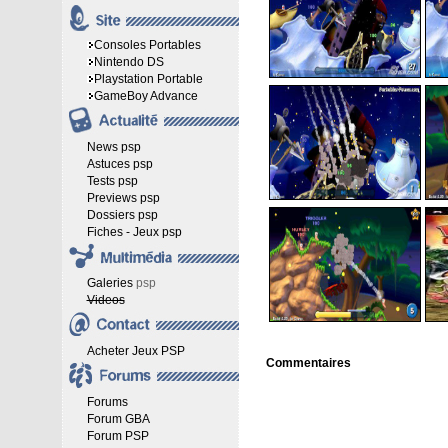
Consoles Portables
Nintendo DS
Playstation Portable
GameBoy Advance
News psp
Astuces psp
Tests psp
Previews psp
Dossiers psp
Fiches - Jeux psp
Galeries
psp
Videos
Acheter Jeux PSP
Commentaires
Forums
Forum GBA
Forum PSP