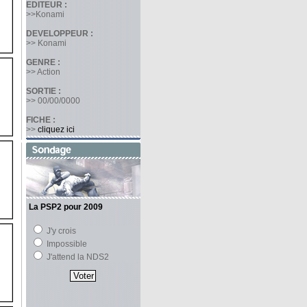
EDITEUR :
>>Konami
DEVELOPPEUR :
>> Konami
GENRE :
>> Action
SORTIE :
>> 00/00/0000
FICHE :
>>
cliquez ici
La PSP2 pour 2009
J'y crois
Impossible
J'attend la NDS2