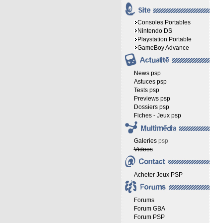
Consoles Portables
Nintendo DS
Playstation Portable
GameBoy Advance
News psp
Astuces psp
Tests psp
Previews psp
Dossiers psp
Fiches - Jeux psp
Galeries
psp
Videos
Acheter Jeux PSP
Forums
Forum GBA
Forum PSP