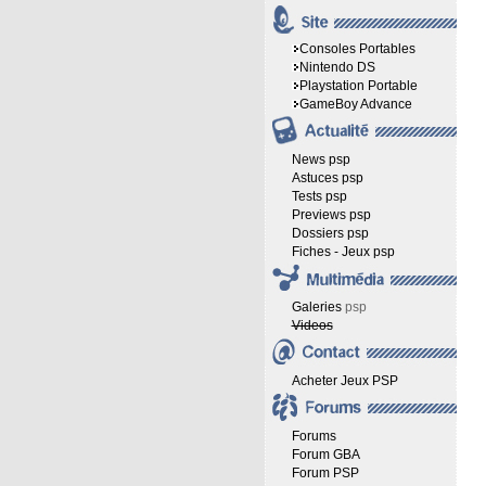
Consoles Portables
Nintendo DS
Playstation Portable
GameBoy Advance
News psp
Astuces psp
Tests psp
Previews psp
Dossiers psp
Fiches - Jeux psp
Galeries
psp
Videos
Acheter Jeux PSP
Forums
Forum GBA
Forum PSP