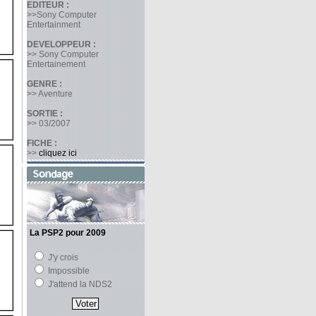
EDITEUR :
>>Sony Computer
Entertainment
DEVELOPPEUR :
>> Sony Computer
Entertainement
GENRE :
>> Aventure
SORTIE :
>> 03/2007
FICHE :
>>
cliquez ici
La PSP2 pour 2009
J'y crois
Impossible
J'attend la NDS2