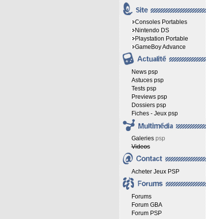
Consoles Portables
Nintendo DS
Playstation Portable
GameBoy Advance
News psp
Astuces psp
Tests psp
Previews psp
Dossiers psp
Fiches - Jeux psp
Galeries
psp
Videos
Acheter Jeux PSP
Forums
Forum GBA
Forum PSP