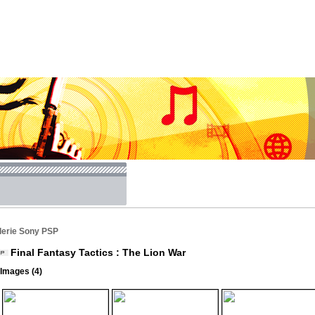
lerie Sony PSP
Final Fantasy Tactics : The Lion War
Images (4)