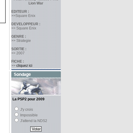
Lion War
EDITEUR :
>>Square Enix
DEVELOPPEUR :
>> Square Enix
GENRE :
>> Strategie
SORTIE :
>> 2007
FICHE :
>>
cliquez ici
La PSP2 pour 2009
J'y crois
Impossible
J'attend la NDS2