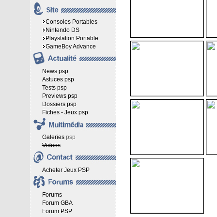
Consoles Portables
Nintendo DS
Playstation Portable
GameBoy Advance
News psp
Astuces psp
Tests psp
Previews psp
Dossiers psp
Fiches - Jeux psp
Galeries
psp
Videos
Acheter Jeux PSP
Forums
Forum GBA
Forum PSP