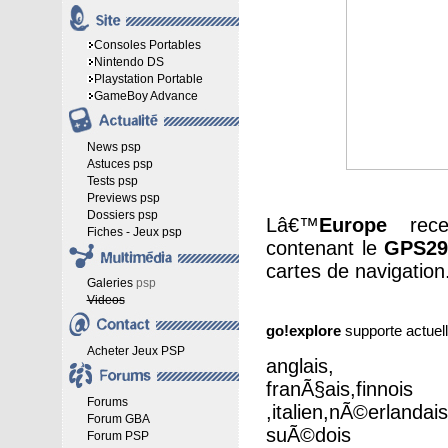
Consoles Portables
Nintendo DS
Playstation Portable
GameBoy Advance
News psp
Astuces psp
Tests psp
Previews psp
Dossiers psp
Lâ€™
Europe
rec
Fiches - Jeux psp
contenant le
GPS29
cartes de navigation
Galeries
psp
Videos
go!explore
supporte actue
Acheter Jeux PSP
anglais, a
franÃ§ais,
finnois
Forums
,
italien
,nÃ©erlandais
Forum GBA
suÃ©dois
Forum PSP