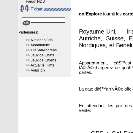
Forum NDS
go!Explore
fournit les
cart
Royaume-Uni, Ir
Partenaires:
Autriche, Suisse, E
>>
Nintendo 3ds
Nordiques, et Benel
>>
Mondialette
>>
GtaSanAndreas
>>
Jeux de Chats
>>
Jeux de Chiens
Apparemment, câ€™e
>>
Actualité Films
tÃ©lÃ©chargerez ce quâ€™il
>>
Vous ici?
cartes..
La date dâ€™arrivÃ©e offcie
En attendant, les prix de
vente: