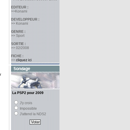
EDITEUR :
>>Konami
DEVELOPPEUR :
>> Konami
GENRE :
>> Sport
SORTIE :
>> 02/2008
FICHE :
>>
cliquez ici
r
La PSP2 pour 2009
J'y crois
Impossible
J'attend la NDS2