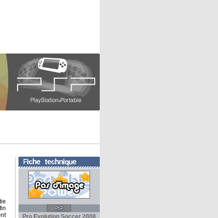
tie
fin
ent
Pro Evolution Soccer 2008