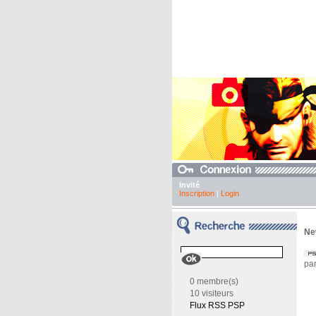
Invité
Inscription
|
Login
Ne
par
0 membre(s)
10 visiteurs
Flux RSS PSP