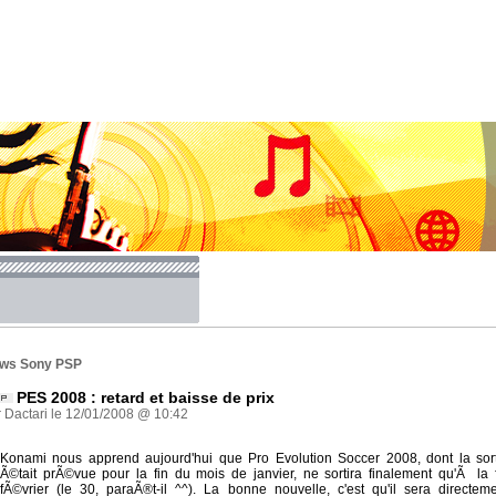
ws Sony PSP
PES 2008 : retard et baisse de prix
 Dactari le 12/01/2008 @ 10:42
Konami nous apprend aujourd'hui que Pro Evolution Soccer 2008, dont la sor
Ã©tait prÃ©vue pour la fin du mois de janvier, ne sortira finalement qu'Ã la 
fÃ©vrier (le 30, paraÃ®t-il ^^). La bonne nouvelle, c'est qu'il sera directem