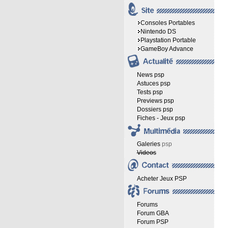
Consoles Portables
Nintendo DS
Playstation Portable
GameBoy Advance
News psp
Astuces psp
Tests psp
Previews psp
Dossiers psp
Fiches - Jeux psp
Galeries
psp
Videos
Acheter Jeux PSP
Forums
Forum GBA
Forum PSP