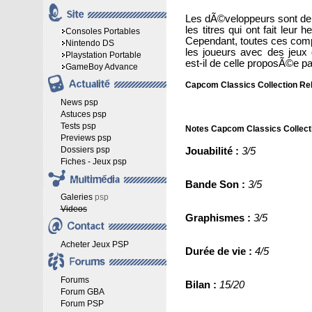
Les dÃ©veloppeurs sont de 
les titres qui ont fait leur
Consoles Portables
Cependant, toutes ces comp
Nintendo DS
les joueurs avec des jeux 
Playstation Portable
est-il de celle proposÃ©e 
GameBoy Advance
Capcom Classics Collection Re
News psp
Astuces psp
Tests psp
Notes Capcom Classics Collect
Previews psp
Dossiers psp
Jouabilité :
3/5
Fiches - Jeux psp
Bande Son :
3/5
Galeries
psp
Videos
Graphismes :
3/5
Acheter Jeux PSP
Durée de vie :
4/5
Forums
Bilan :
15/20
Forum GBA
Forum PSP