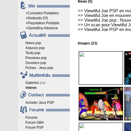
News (5)
>>
Viewtiful Joe PSP en 
Consoles Portables
>>
Viewtiful Joe en mouve
Nintendo DS
>>
Viewtiful Joe psp : Nou
Playstation Portable
>>
Un scan pour Viewtiful 
GameBoy Advance
>>
Viewtiful Joe PSP en i
News psp
Images (23)
Astuces psp
Tests psp
Previews psp
Dossiers psp
Fiches - Jeux psp
Galeries
psp
Videos
Acheter Jeux PSP
Forums
Forum GBA
Forum PSP