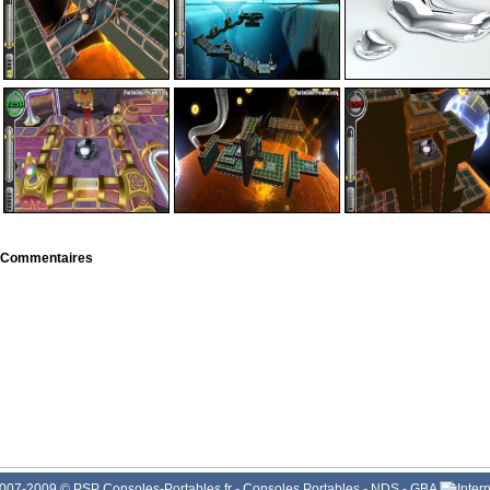
Commentaires
007-2009 © PSP Consoles-Portables.fr -
Consoles Portables
-
NDS
-
GBA