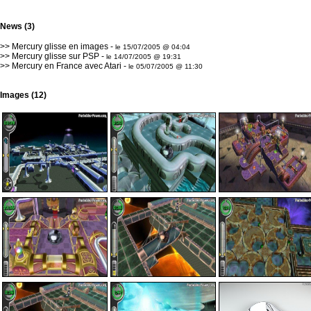
News (3)
>>
Mercury glisse en images
-
le 15/07/2005 @ 04:04
>>
Mercury glisse sur PSP
-
le 14/07/2005 @ 19:31
>>
Mercury en France avec Atari
-
le 05/07/2005 @ 11:30
Images (12)