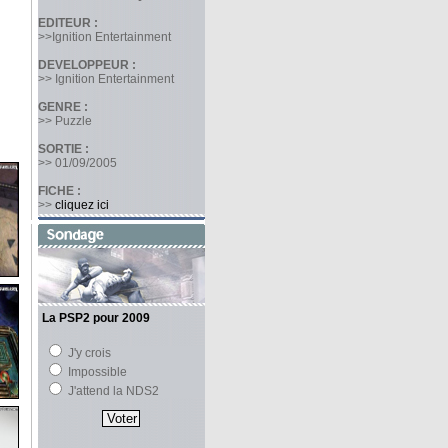
EDITEUR :
>>Ignition Entertainment
DEVELOPPEUR :
>> Ignition Entertainment
GENRE :
>> Puzzle
SORTIE :
>> 01/09/2005
FICHE :
>>
cliquez ici
La PSP2 pour 2009
J'y crois
Impossible
J'attend la NDS2