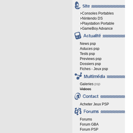
Consoles Portables
Nintendo DS
Playstation Portable
GameBoy Advance
News psp
Astuces psp
Tests psp
Previews psp
Dossiers psp
Fiches - Jeux psp
Galeries
psp
Videos
Acheter Jeux PSP
Forums
Forum GBA
Forum PSP