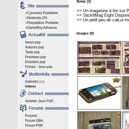
News (3)
>>
Un magasine à lire sur
Consoles Portables
>>
StickItMag Eight Disponi
Nintendo DS
>>
Un petit peu de calcul m
Playstation Portable
GameBoy Advance
Images (9)
News psp
Astuces psp
Tests psp
Previews psp
Dossiers psp
Fiches - Jeux psp
Galeries
psp
Videos
Acheter Jeux PSP
Forums
Forum GBA
Forum PSP