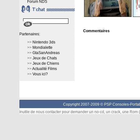
Forum NDS
Commentaires
Partenaires:
>>
Nintendo 3ds
>>
Mondialette
>>
GtaSanAndreas
>>
Jeux de Chats
>>
Jeux de Chiens
>>
Actualité Films
>>
Vous ici?
Copyright 2007-2009 © PSP Consoles-Portabl
Inutile de nous contacter pour demander un no-cd, un crack, une Rom (