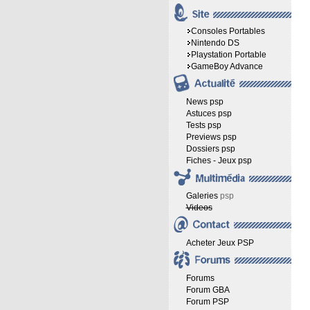
Consoles Portables
Nintendo DS
Playstation Portable
GameBoy Advance
News psp
Astuces psp
Tests psp
Previews psp
Dossiers psp
Fiches - Jeux psp
Galeries
psp
Videos
Acheter Jeux PSP
Forums
Forum GBA
Forum PSP