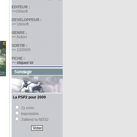
EDITEUR :
>>Ubisoft
DEVELOPPEUR :
>> Ubisoft
GENRE :
>> Action
SORTIE :
>> 12/2005
FICHE :
>>
cliquez ici
La PSP2 pour 2009
J'y crois
Impossible
J'attend la NDS2