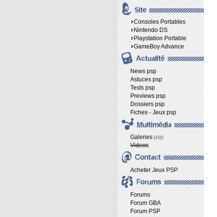
Consoles Portables
Nintendo DS
Playstation Portable
GameBoy Advance
News psp
Astuces psp
Tests psp
Previews psp
Dossiers psp
Fiches - Jeux psp
Galeries
psp
Videos
Acheter Jeux PSP
Forums
Forum GBA
Forum PSP