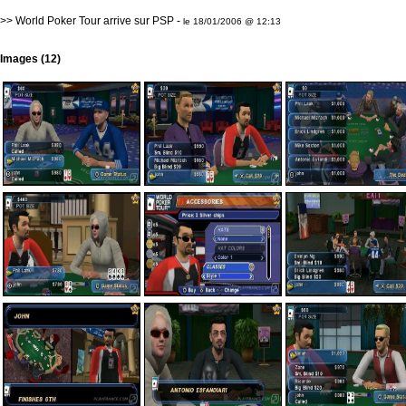
>>
World Poker Tour arrive sur PSP
-
le 18/01/2006 @ 12:13
Images (12)