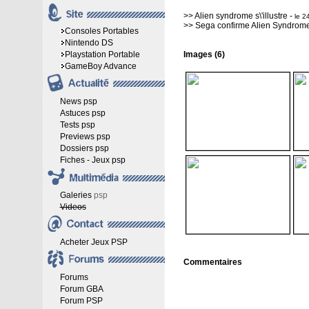
>>
Alien syndrome s\'illustre
-
le 2
>>
Sega confirme Alien Syndrom
Consoles Portables
Nintendo DS
Playstation Portable
Images (6)
GameBoy Advance
News psp
Astuces psp
Tests psp
Previews psp
Dossiers psp
Fiches - Jeux psp
Galeries
psp
Videos
Acheter Jeux PSP
Commentaires
Forums
Forum GBA
Forum PSP