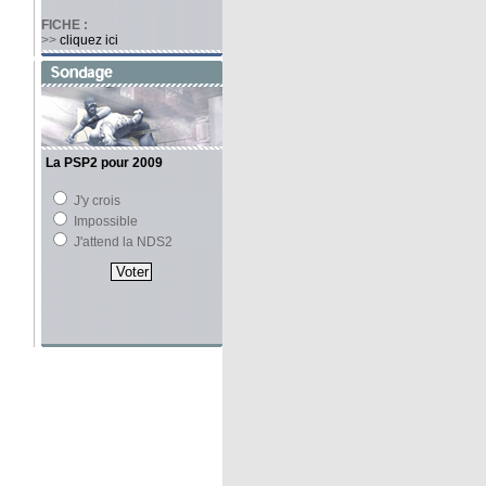
FICHE :
>>
cliquez ici
La PSP2 pour 2009
J'y crois
Impossible
J'attend la NDS2