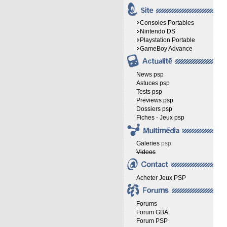
Consoles Portables
Nintendo DS
Playstation Portable
GameBoy Advance
News psp
Astuces psp
Tests psp
Previews psp
Dossiers psp
Fiches - Jeux psp
Galeries
psp
Videos
Acheter Jeux PSP
Forums
Forum GBA
Forum PSP