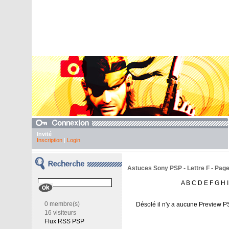
Invité
Inscription
|
Login
Astuces Sony PSP - Lettre F - Page
A
B
C
D
E
F
G
H
I
0 membre(s)
Désolé il n'y a aucune Preview P
16 visiteurs
Flux RSS PSP