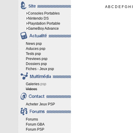
A
B
C
D
E
F
G
H
I
Consoles Portables
Nintendo DS
Playstation Portable
GameBoy Advance
News psp
Astuces psp
Tests psp
Previews psp
Dossiers psp
Fiches - Jeux psp
Galeries
psp
Videos
Acheter Jeux PSP
Forums
Forum GBA
Forum PSP