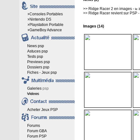
>>
Ridge Racer 2 en images
-
le 
>>
Ridge Racer revient sur PSP
Consoles Portables
Nintendo DS
Playstation Portable
Images (14)
GameBoy Advance
News psp
Astuces psp
Tests psp
Previews psp
Dossiers psp
Fiches - Jeux psp
Galeries
psp
Videos
Acheter Jeux PSP
Forums
Forum GBA
Forum PSP