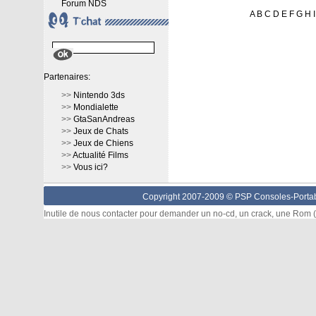
Forum NDS
A
B
C
D
E
F
G
H
I
Partenaires:
>>
Nintendo 3ds
>>
Mondialette
>>
GtaSanAndreas
>>
Jeux de Chats
>>
Jeux de Chiens
>>
Actualité Films
>>
Vous ici?
Copyright 2007-2009 © PSP Consoles-Portabl
Inutile de nous contacter pour demander un no-cd, un crack, une Rom (