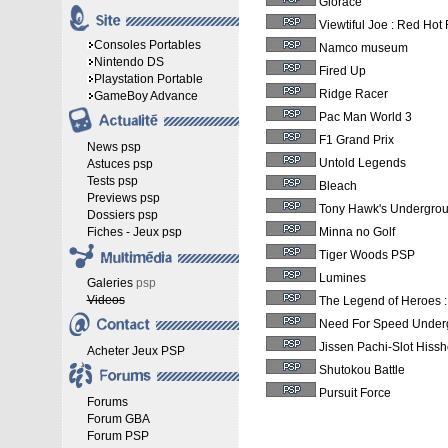
Glorace
Viewtiful Joe : Red Ho
Consoles Portables
Namco museum
Nintendo DS
Fired Up
Playstation Portable
Ridge Racer
GameBoy Advance
Pac Man World 3
F1 Grand Prix
News psp
Untold Legends
Astuces psp
Tests psp
Bleach
Previews psp
Tony Hawk's Undergro
Dossiers psp
Fiches - Jeux psp
Minna no Golf
Tiger Woods PSP
Lumines
Galeries
psp
Videos
The Legend of Heroes :
Need For Speed Under
Jissen Pachi-Slot Hiss
Acheter Jeux PSP
Shutokou Battle
Pursuit Force
Forums
Forum GBA
Forum PSP