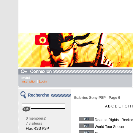
Invité
Inscription
|
Login
Galeries Sony PSP - Page 6
A
B
C
D
E
F
G
H
I
0 membre(s)
Dead to Rights : Recko
7 visiteurs
World Tour Soccer
Flux RSS PSP