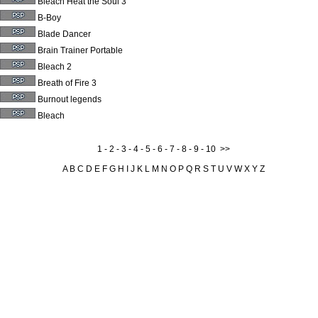
Bleach Heat the Soul 3
B-Boy
Blade Dancer
Brain Trainer Portable
Bleach 2
Breath of Fire 3
Burnout legends
Bleach
1 -
2
-
3
-
4
-
5
-
6
-
7
-
8
-
9
-
10
>>
A
B
C
D
E
F
G
H
I
J
K
L
M
N
O
P
Q
R
S
T
U
V
W
X
Y
Z