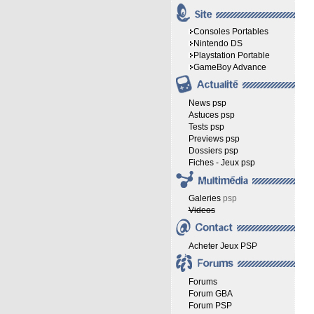
Consoles Portables
Nintendo DS
Playstation Portable
GameBoy Advance
News psp
Astuces psp
Tests psp
Previews psp
Dossiers psp
Fiches - Jeux psp
Galeries
psp
Videos
Acheter Jeux PSP
Forums
Forum GBA
Forum PSP