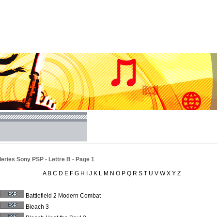
eries Sony PSP - Lettre B - Page 1
A
B
C
D
E
F
G
H
I
J
K
L
M
N
O
P
Q
R
S
T
U
V
W
X
Y
Z
Battlefield 2 Modern Combat
Bleach 3