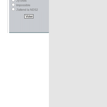
J'y crois
Impossible
J'attend la NDS2