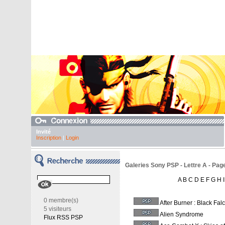
Invité
Inscription
|
Login
Galeries Sony PSP - Lettre A - Pag
A
B
C
D
E
F
G
H
I
0 membre(s)
After Burner : Black Fal
5 visiteurs
Alien Syndrome
Flux RSS PSP