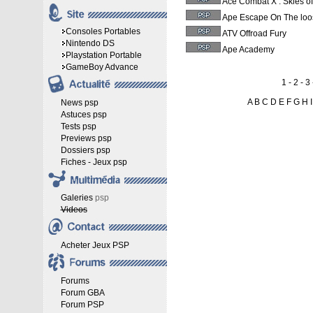
Ace Combat X : Skies o
Ape Escape On The loo
Consoles Portables
ATV Offroad Fury
Nintendo DS
Ape Academy
Playstation Portable
GameBoy Advance
1 -
2
-
3
A
B
C
D
E
F
G
H
I
News psp
Astuces psp
Tests psp
Previews psp
Dossiers psp
Fiches - Jeux psp
Galeries
psp
Videos
Acheter Jeux PSP
Forums
Forum GBA
Forum PSP