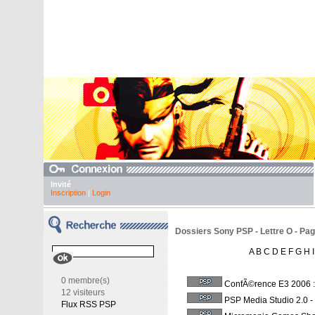
Invité
Inscription
|
Login
Dossiers Sony PSP - Lettre O - Pag
A
B
C
D
E
F
G
H
I
0 membre(s)
ConfÃ©rence E3 2006 
12 visiteurs
PSP Media Studio 2.0
-
Flux RSS PSP