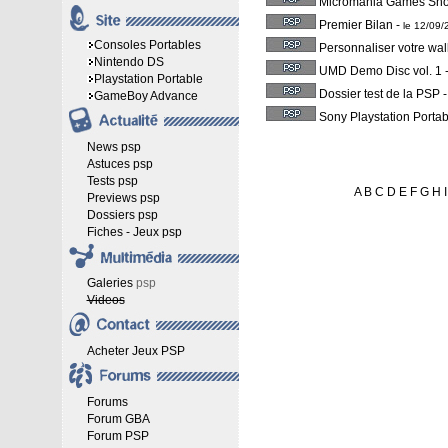
Micromania Games Sh
Premier Bilan
-
le 12/09
Consoles Portables
Personnaliser votre wa
Nintendo DS
UMD Demo Disc vol. 1
Playstation Portable
Dossier test de la PSP
GameBoy Advance
Sony Playstation Portab
News psp
Astuces psp
Tests psp
A
B
C
D
E
F
G
H
I
Previews psp
Dossiers psp
Fiches - Jeux psp
Galeries
psp
Videos
Acheter Jeux PSP
Forums
Forum GBA
Forum PSP