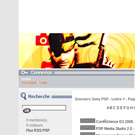
Invité
Inscription
|
Login
Dossiers Sony PSP - Lettre Y - Pag
A
B
C
D
E
F
G
H
I
0 membre(s)
ConfÃ©rence E3 2006 
9 visiteurs
PSP Media Studio 2.0
-
Flux RSS PSP