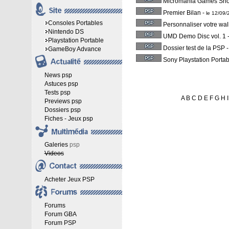
Micromania Games Sh
Premier Bilan
-
le 12/09
Consoles Portables
Personnaliser votre wa
Nintendo DS
UMD Demo Disc vol. 1
Playstation Portable
Dossier test de la PSP
GameBoy Advance
Sony Playstation Portab
News psp
Astuces psp
Tests psp
A
B
C
D
E
F
G
H
I
Previews psp
Dossiers psp
Fiches - Jeux psp
Galeries
psp
Videos
Acheter Jeux PSP
Forums
Forum GBA
Forum PSP